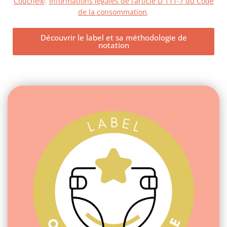
Couche®
.
Informations légales de l’article D 111-7 du Code
de la consommation
.
Découvrir le label et sa méthodologie de
notation