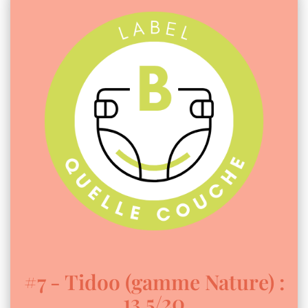
#7 - Tidoo (gamme Nature) :
13,5/20