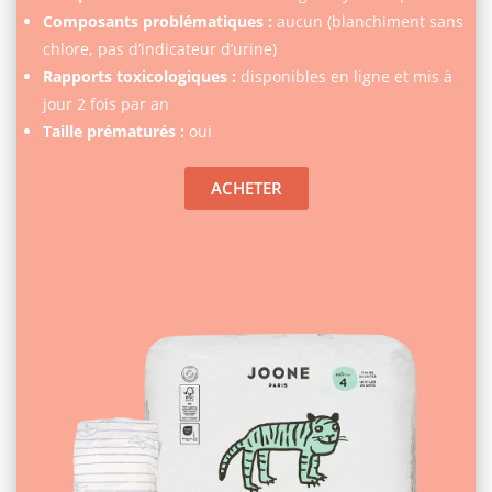
Composants problématiques :
aucun (blanchiment sans
chlore, pas d’indicateur d’urine)
Rapports toxicologiques :
disponibles en ligne et mis à
jour 2 fois par an
Taille prématurés :
oui
ACHETER