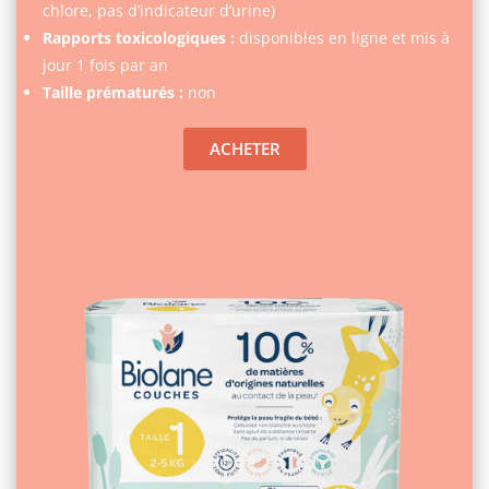
chlore, pas d’indicateur d’urine)
Rapports toxicologiques :
disponibles en ligne et mis à
jour 1 fois par an
Taille prématurés :
non
ACHETER